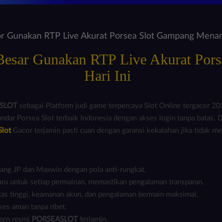
cor Gunakan RTP Live Akurat Porsea Slot Gampang Mena
Besar Gunakan RTP Live Akurat Porse
Hari Ini
SLOT
sebagai Platform judi game terpercaya Slot Online tergacor 202
ar Porsea Slot terbaik Indonesia dengan akses login tanpa batas.
Slot
Gacor terjamin pasti cuan dengan garansi kekalahan jika tidak m
ng JP dan Maxwin dengan pola anti-rungkat.
ru untuk setiap permainan, memastikan pengalaman transparan.
itas tinggi, keamanan akun, dan pengalaman bermain maksimal.
es aman tanpa ribet.
agen resmi
PORSEASLOT
terjamin.