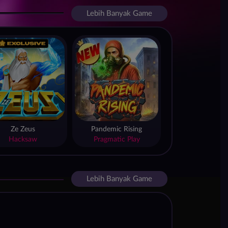
Lebih Banyak Game
Ze Zeus
Pandemic Rising
Hacksaw
Pragmatic Play
Lebih Banyak Game