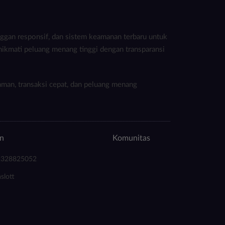
gan responsif, dan sistem keamanan terbaru untuk
nikmati peluang menang tinggi dengan transparansi
aman, transaksi cepat, dan peluang menang
n
Komunitas
2328825052
slott