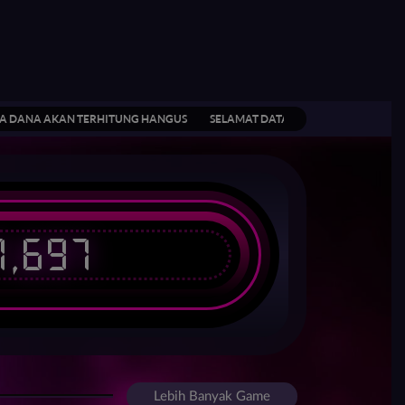
A AKAN TERHITUNG HANGUS
SELAMAT DATANG DI SITUS PROSEASLOT
7,697
Lebih Banyak Game