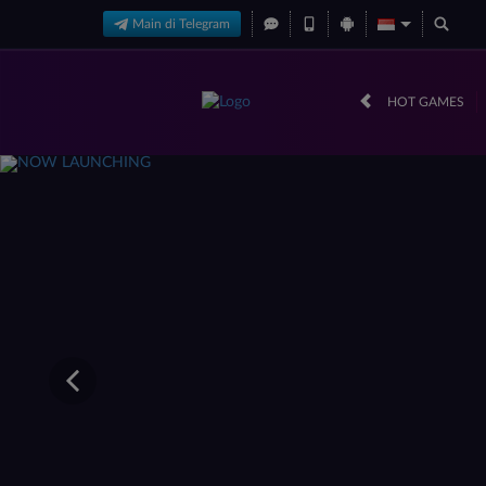
Main di Telegram
HOT GAMES