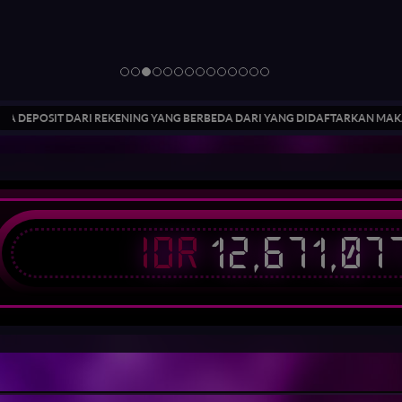
DEPOSIT DARI REKENING YANG BERBEDA DARI YANG DIDAFTARKAN MAKA DAN
IDR
12,671,07