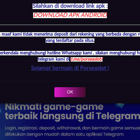
Silahkan di download link apk :
DOWNLOAD APK ANDROID
maaf kami tidak menerima deposit dari rekening yang berbeda dengan r
yang terdaftar pada situs.
 terkendala menghubungi hotline Whatsapp kami , silakan menghubungi ho
telegram kami di
t.me/porseaslot/
Selamat bermain di Porseaslot !
OK