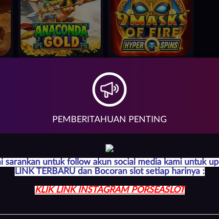
Anaconda Gold
9 Masks of Fire™ HyperSpins™
Pragmatic Play
MicroGaming
PEMBERITAHUAN PENTING
 sarankan untuk follow akun social media kami untuk u
LINK TERBARU dan Bocoran slot setiap harinya :
KLIK LINK INSTAGRAM PORSEASLOT