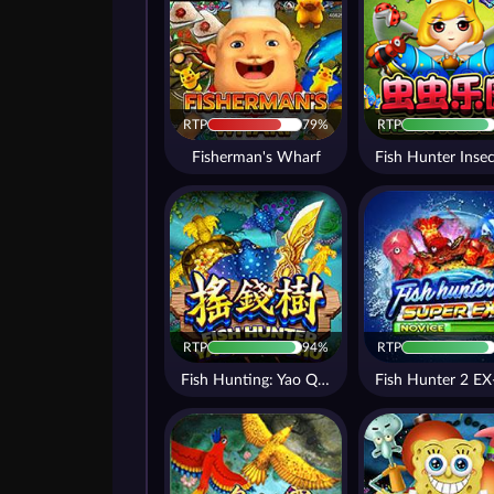
RTP
79%
RTP
Fisherman's Wharf
RTP
94%
RTP
Fish Hunting: Yao Qian Shu