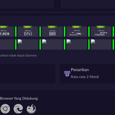
arikan tidak dapat diproses
Penarikan
Rata-rata 2 Menit
Browser Yang Didukung