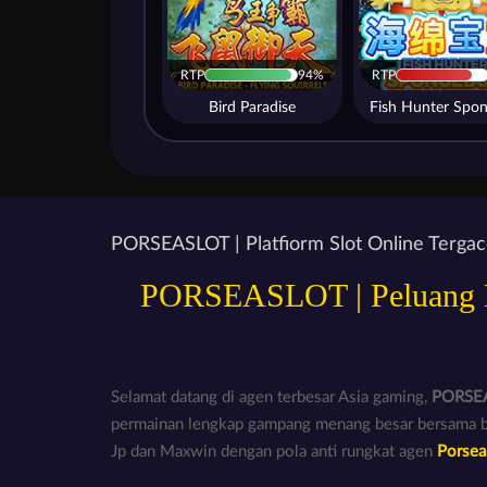
RTP
94%
RTP
Bird Paradise
PORSEASLOT | Platfiorm Slot Online Terg
PORSEASLOT
| Peluang
Selamat datang di agen terbesar Asia gaming,
PORSE
permainan lengkap gampang menang besar bersama ba
Jp dan Maxwin dengan pola anti rungkat agen
Porsea