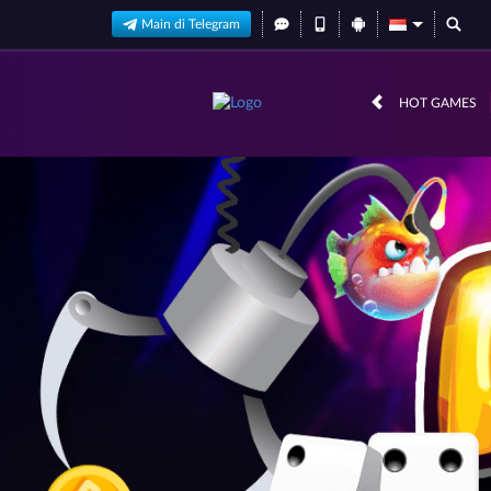
Main di Telegram
HOT GAMES