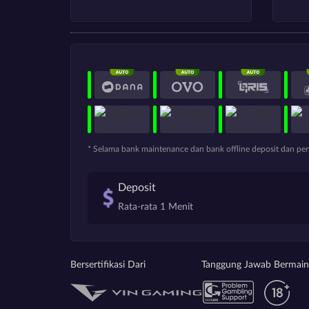
* Selama bank maintenance dan bank offline deposit dan pen
Deposit
Rata-rata 1 Menit
Bersertifikasi Dari
Tanggung Jawab Bermain