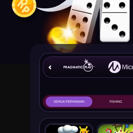
SEMUA PERMAINAN
FISHING