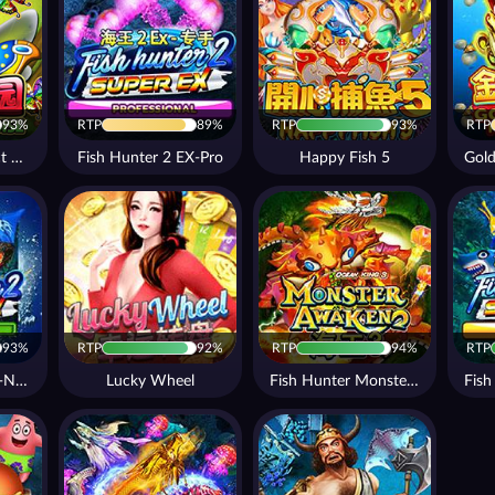
93%
RTP
89%
RTP
93%
RTP
Fish Hunter Insect Paradise
Fish Hunter 2 EX-Pro
Happy Fish 5
93%
RTP
92%
RTP
94%
RTP
Fish Hunter 2 EX-Novice
Lucky Wheel
Fish Hunter Monster Awaken