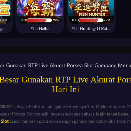
82%
RTP
79%
RTP
79%
Fish Hunter Spongebob
Fish Haiba
Fish Hunting: Li Kui Pi Yu
acor Gunakan RTP Live Akurat Porsea Slot Gampang Men
 Besar Gunakan RTP Live Akurat Pors
Hari Ini
ASLOT
sebagai Platform judi game terpercaya Slot Online tergacor 20
ndar Porsea Slot terbaik Indonesia dengan akses login tanpa batas
 Slot
Gacor terjamin pasti cuan dengan garansi kekalahan jika tidak 