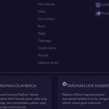
Hot Games
+62
Slots
Porse
Live Casino
Race
Togel
Olahraga
Crash Game
Arcade
Sabung Ayam
ARUHAN OLAHRAGA
TARUHAN LIVE KASIN
book Gaming Platform Terbaik
Platform Pilihan bagi perusahaan-
rkan lebih banyak game, odds yang
perusahaan terbaik di dunia, dengan
tinggi, dan menyediakan pilihan yang
pilihan variasi game terbanyak
banyak untuk pemain.