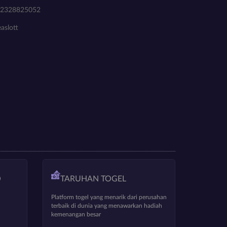
82328825052
aslott
O
TARUHAN TOGEL
Platform togel yang menarik dari perusahan
terbaik di dunia yang menawarkan hadiah
kemenangan besar