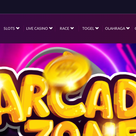
SLOTS
LIVE CASINO
RACE
TOGEL
OLAHRAGA