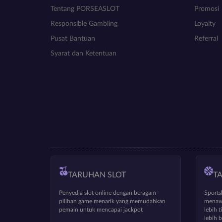
Tentang PORSEASLOT
Promosi
Responsible Gambling
Loyalty
Pusat Bantuan
Referral
Syarat dan Ketentuan
TARUHAN SLOT
T
Penyedia slot online dengan beragam
Sports
pilihan game menarik yang memudahkan
menawa
pemain untuk mencapai jackpot
lebih 
lebih 