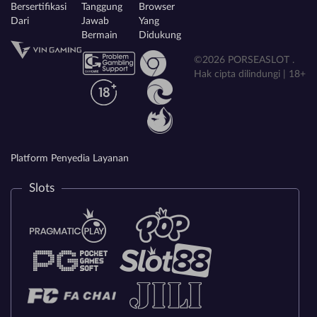
Bersertifikasi
Tanggung
Browser
Dari
Jawab
Yang
Bermain
Didukung
©2026 PORSEASLOT .
Hak cipta dilindungi | 18+
Platform Penyedia Layanan
Slots