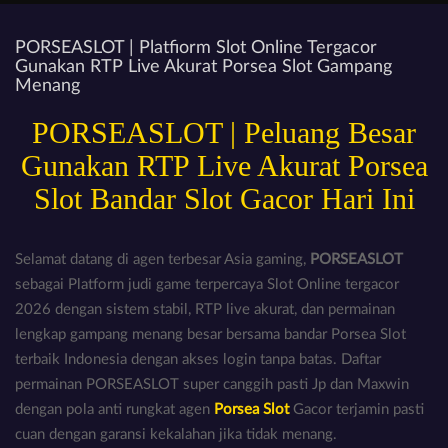
PORSEASLOT | Platfiorm Slot Online Tergacor
Gunakan RTP Live Akurat Porsea Slot Gampang
Menang
PORSEASLOT
| Peluang Besar
Gunakan RTP Live Akurat Porsea
Slot Bandar Slot Gacor Hari Ini
Selamat datang di agen terbesar Asia gaming,
PORSEASLOT
sebagai Platform judi game terpercaya Slot Online tergacor
2026 dengan sistem stabil, RTP live akurat, dan permainan
lengkap gampang menang besar bersama bandar Porsea Slot
terbaik Indonesia dengan akses login tanpa batas. Daftar
permainan PORSEASLOT super canggih pasti Jp dan Maxwin
dengan pola anti rungkat agen
Porsea Slot
Gacor terjamin pasti
cuan dengan garansi kekalahan jika tidak menang.