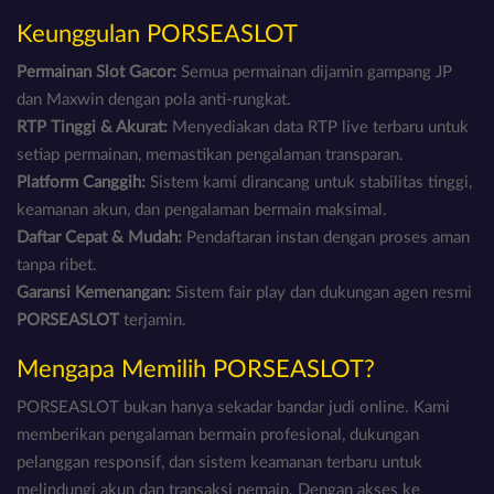
Keunggulan PORSEASLOT
Permainan Slot Gacor:
Semua permainan dijamin gampang JP
dan Maxwin dengan pola anti-rungkat.
RTP Tinggi & Akurat:
Menyediakan data RTP live terbaru untuk
setiap permainan, memastikan pengalaman transparan.
Platform Canggih:
Sistem kami dirancang untuk stabilitas tinggi,
keamanan akun, dan pengalaman bermain maksimal.
Daftar Cepat & Mudah:
Pendaftaran instan dengan proses aman
tanpa ribet.
Garansi Kemenangan:
Sistem fair play dan dukungan agen resmi
PORSEASLOT
terjamin.
Mengapa Memilih PORSEASLOT?
PORSEASLOT bukan hanya sekadar bandar judi online. Kami
memberikan pengalaman bermain profesional, dukungan
pelanggan responsif, dan sistem keamanan terbaru untuk
melindungi akun dan transaksi pemain. Dengan akses ke