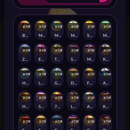
RTP
96%
RTP
98%
RTP
96%
RTP
98%
RTP
95%
RTP
95%
BOUNTY EXPRESS
MAHJONG WAYS 3+
MAHJONG WAYS 3
MAHJONG：ORIGIN
SUPER GEMS 2
MAHJONG: ORIGIN 2
RTP
98%
RTP
97%
RTP
97%
RTP
98%
RTP
98%
RTP
96%
ZEUS OF OLYMPUS
ELECTRIC ZEUS
TREASURES OF AZTEC Z
SUPER AWESOME
My Lord
KNIGHT ARTHUR
RTP
96%
RTP
97%
RTP
95%
RTP
96%
RTP
95%
RTP
97%
Horde 2 Winter
LUCKY ACE 2
Go Clash
Deng Deng
For The Horde
Aurora Wolf
RTP
96%
RTP
96%
RTP
89%
RTP
92%
RTP
95%
RTP
88%
HIYAS GEMS
SUGAR TEDDY
777
LUCKY ACE
ATHENA LUCKY SPREAD
Kung Hei
RTP
88%
RTP
86%
RTP
93%
RTP
85%
RTP
90%
RTP
93%