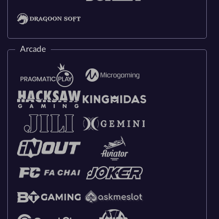
Arcade