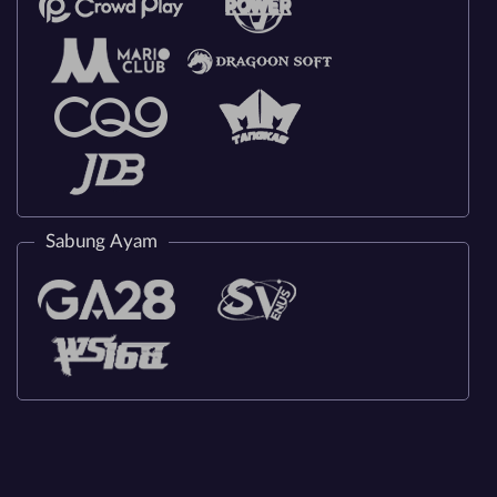
Sabung Ayam