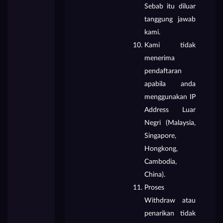
Sebab itu diluar
tanggung jawab
kami.
Kami tidak
menerima
pendaftaran
apabila anda
menggunakan IP
Address Luar
Negri (Malaysia,
Singapore,
Hongkong,
Cambodia,
China).
Proses
Withdraw atau
penarikan tidak