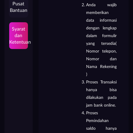
Pusat
Anda wajib
Bantuan
memberikan
data informasi
dengan lengkap
Syarat
dan
dalam formulir
Ketentuan
yang tersedia(
Nomor telepon,
Nomor dan
Nama Rekening
)
Proses Transaksi
hanya bisa
dilakukan pada
jam bank online.
Proses
Pemindahan
saldo hanya