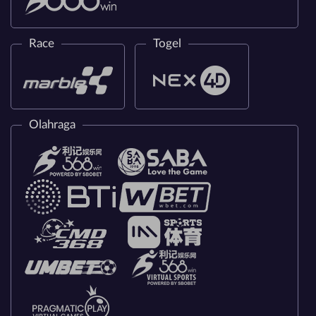
Race
Togel
Olahraga