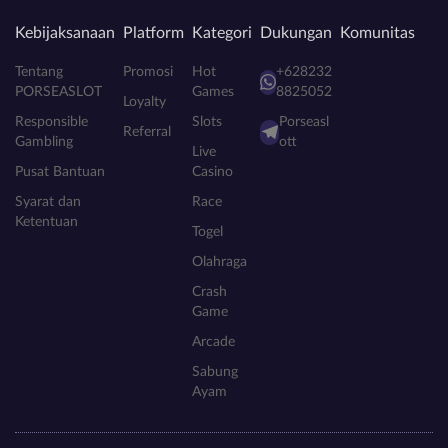
Kebijaksanaan
Platform
Kategori
Dukungan
Komunitas
Tentang
Promosi
Hot
+628232
PORSEASLOT
Games
8825052
Loyalty
Responsible
Slots
Porseasl
Referral
Gambling
ott
Live
Pusat Bantuan
Casino
Syarat dan
Race
Ketentuan
Togel
Olahraga
Crash
Game
Arcade
Sabung
Ayam