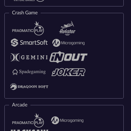
Crash Game
Arcade