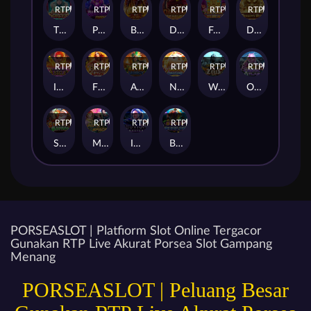
RTP
91%
RTP
RTP
83%
RTP
97%
RTP
84%
RTP
80%
The Great Sorcery
Panthera Pardus
Buffalo Blaze
Dragon Treasure
Fortune Realm
Dragon Wish
RTP
98%
RTP
95%
RTP
84%
RTP
84%
RTP
80%
RTP
89%
Into the Fay: Ashley
Fiery Lady
Aztec Legacy
Neko Treasure
Wonders of Zeus
Oni Cosmic Atlas
RTP
86%
RTP
91%
RTP
96%
RTP
91%
Santa's Payday
Meta Space
Illuvium Master
Block Buster
PORSEASLOT | Platfiorm Slot Online Tergacor
Gunakan RTP Live Akurat Porsea Slot Gampang
Menang
PORSEASLOT
| Peluang Besar