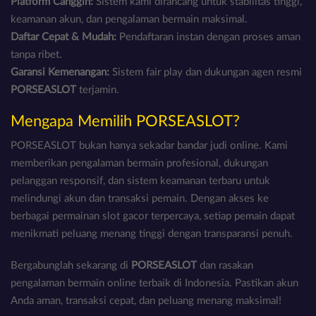
Platform Canggih:
Sistem kami dirancang untuk stabilitas tinggi,
keamanan akun, dan pengalaman bermain maksimal.
Daftar Cepat & Mudah:
Pendaftaran instan dengan proses aman
tanpa ribet.
Garansi Kemenangan:
Sistem fair play dan dukungan agen resmi
PORSEASLOT
terjamin.
Mengapa Memilih PORSEASLOT?
PORSEASLOT bukan hanya sekadar bandar judi online. Kami
memberikan pengalaman bermain profesional, dukungan
pelanggan responsif, dan sistem keamanan terbaru untuk
melindungi akun dan transaksi pemain. Dengan akses ke
berbagai permainan slot gacor terpercaya, setiap pemain dapat
menikmati peluang menang tinggi dengan transparansi penuh.
Bergabunglah sekarang di
PORSEASLOT
dan rasakan
pengalaman bermain online terbaik di Indonesia. Pastikan akun
Anda aman, transaksi cepat, dan peluang menang maksimal!