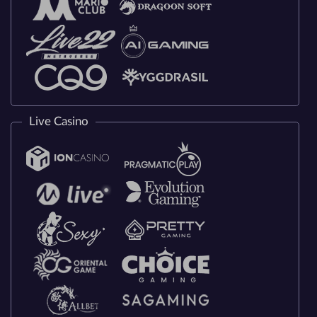
Live Casino