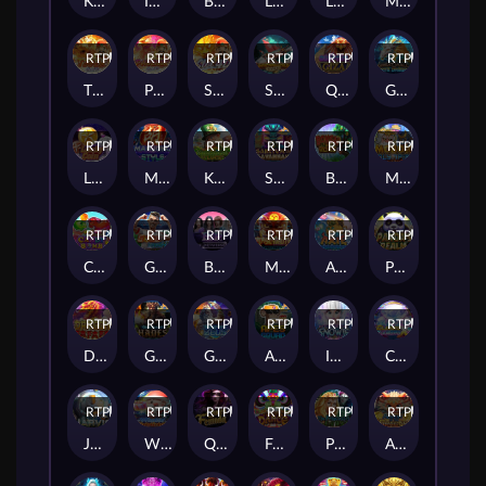
Kraken Queen
Into The Fay: Nixie
Bloodmoon Amazonia
Lucky Cat Slot4D
Lion Dance Slot4D
Macau Slot4D
RTP
RTP
93%
RTP
91%
RTP
97%
RTP
84%
RTP
79%
Tiger Slot4D
Phoenix Slot4D
Slot4D
Shipwrecked Riches
Quantum Of Giza
Great Wall of Meta Dragon
RTP
81%
RTP
97%
RTP
79%
RTP
96%
RTP
80%
RTP
80%
Lucky Coins
Mahjong Style
Kingdom of Luck
Sanctum Of Savanah
Bonsai of the Riches
Mobox Olympia
RTP
RTP
97%
RTP
98%
RTP
93%
RTP
85%
RTP
80%
Candy Bomb
Goal Rush
Black Pink (B.P.) in Metaverse
Mask of Truth Jumboways
Axie Universe
Panda Realm
RTP
95%
RTP
98%
RTP
86%
RTP
98%
RTP
95%
RTP
91%
Dragon FAFAFA
God's Gambit : Hades
God's Gambit Zeus
Apes Squad
Into the Fay: Snowie
Classic Diamond X5
RTP
97%
RTP
89%
RTP
98%
RTP
97%
RTP
RTP
86%
Jarvis
Winter Winnings
Queen Femida
Fortune Dance
Princess and the Evil Witch
Advent of the Dragon