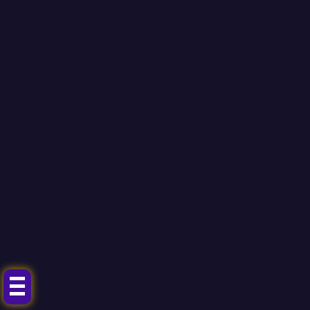
TEKAN