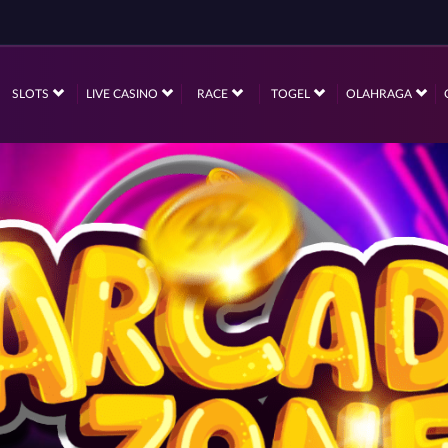
SLOTS
LIVE CASINO
RACE
TOGEL
OLAHRAGA