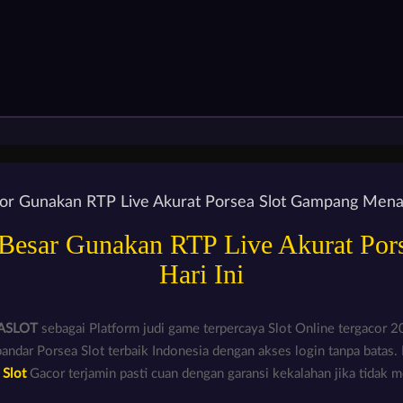
acor Gunakan RTP Live Akurat Porsea Slot Gampang Men
 Besar Gunakan RTP Live Akurat Pors
Hari Ini
ASLOT
sebagai Platform judi game terpercaya Slot Online tergacor 20
ndar Porsea Slot terbaik Indonesia dengan akses login tanpa batas
 Slot
Gacor terjamin pasti cuan dengan garansi kekalahan jika tidak 