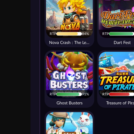
RTP
84%
RTP
Nova Crash : The Legends of Power
Dart Fest
RTP
91%
RTP
Ghost Busters
Treasure of Pir