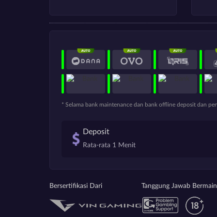
* Selama bank maintenance dan bank offline deposit dan pen
Deposit
Rata-rata 1 Menit
Bersertifikasi Dari
Tanggung Jawab Bermain