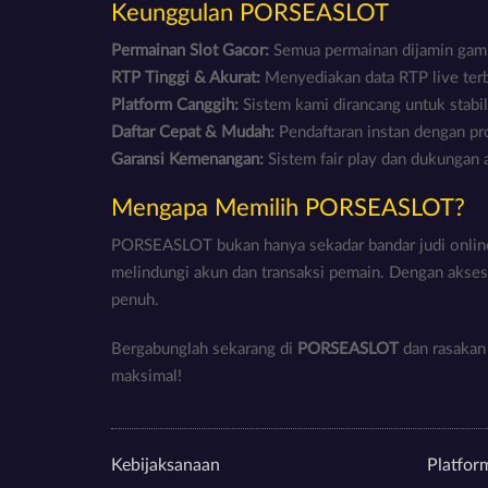
Keunggulan PORSEASLOT
Permainan Slot Gacor:
Semua permainan dijamin gamp
RTP Tinggi & Akurat:
Menyediakan data RTP live terb
Platform Canggih:
Sistem kami dirancang untuk stabi
Daftar Cepat & Mudah:
Pendaftaran instan dengan pr
Garansi Kemenangan:
Sistem fair play dan dukungan
Mengapa Memilih PORSEASLOT?
PORSEASLOT bukan hanya sekadar bandar judi online
melindungi akun dan transaksi pemain. Dengan akses 
penuh.
Bergabunglah sekarang di
PORSEASLOT
dan rasakan 
maksimal!
Kebijaksanaan
Platfor