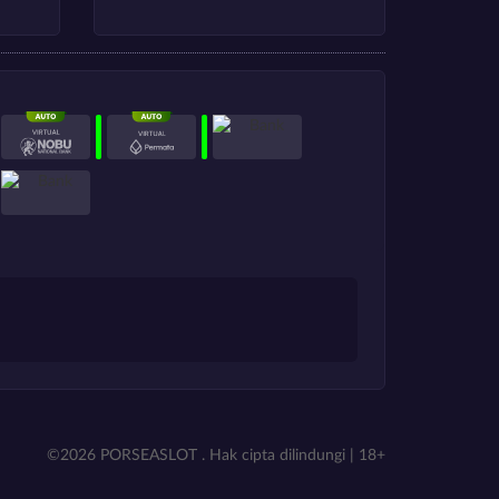
©2026 PORSEASLOT . Hak cipta dilindungi | 18+