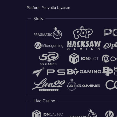
Platform Penyedia Layanan
Slots
Live Casino