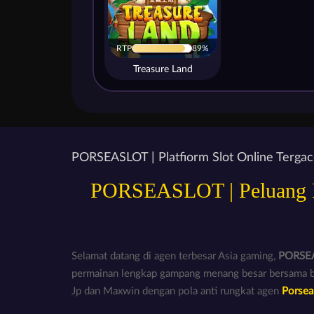
RTP
89%
Treasure Land
PORSEASLOT | Platfiorm Slot Online Terg
PORSEASLOT
| Peluang
Selamat datang di agen terbesar Asia gaming,
PORSE
permainan lengkap gampang menang besar bersama ba
Jp dan Maxwin dengan pola anti rungkat agen
Porsea