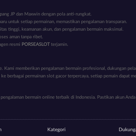
ang JP dan Maxwin dengan pola anti-rungkat.
aru untuk setiap permainan, memastikan pengalaman transparan.
litas tinggi, keamanan akun, dan pengalaman bermain maksimal.
oses aman tanpa ribet.
 agen resmi
PORSEASLOT
terjamin.
. Kami memberikan pengalaman bermain profesional, dukungan pelan
ke berbagai permainan slot gacor terpercaya, setiap pemain dapat m
pengalaman bermain online terbaik di Indonesia. Pastikan akun Anda
m
Kategori
Dukung