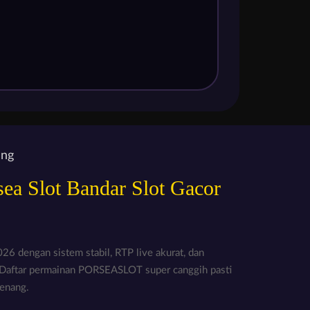
ang
ea Slot Bandar Slot Gacor
26 dengan sistem stabil, RTP live akurat, dan
. Daftar permainan PORSEASLOT super canggih pasti
menang.